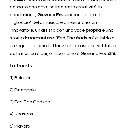
passato non deve soffocare la creatività. In 
conclusione, 
Giovane Feddini 
non è solo un 
"figlioccio" della musica; è un visionario, un 
innovatore, un artista con una voce 
propria 
e una 
storia da 
raccontare. "Fed The Godson" 
è l'inizio di 
un regno, e siamo tutti invitati ad assistervi. Il futuro 
della musica è qui, e il suo nome è Giovane Fed
dini.
L
a Tracklist:
1) Balcani
2) Pineapple
3) Fed The Godson
4) Seasons
5) Players