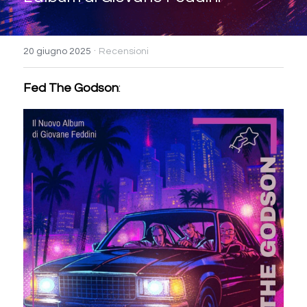
·
20 giugno 2025
Recensioni
Fed
The
Godson
: