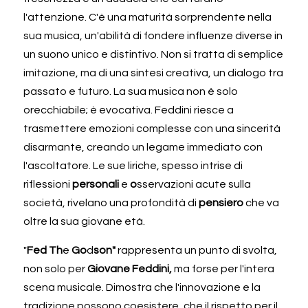
l'attenzione. C'è una maturità sorprendente nella 
sua musica, un'abilità di fondere influenze diverse in 
un suono unico e distintivo. Non si tratta di semplice 
imitazione, ma di una sintesi creativa, un dialogo tra 
passato e futuro. La sua musica non è solo 
orecchiabile; è evocativa. Feddini riesce a 
trasmettere emozioni complesse con una sincerità 
disarmante, creando un legame immediato con 
l'ascoltatore. Le sue liriche, spesso intrise di 
riflessioni 
personali 
e
 o
sservazioni acute sulla 
società, rivelano una profondità di 
pensiero 
che va 
oltre la sua giovane età. 
"
Fed Th
e
 Go
d
son" 
rappresenta un punto di svolta, 
non solo per 
Giovane Feddini, 
ma forse per l'intera 
scena musicale. Dimostra che l'innovazione e la 
tradizione possono coesistere, che il rispetto per il 