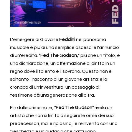
L'emergere di Giovane
 Feddini 
nel panorama 
musicale è più di una semplice ascesa: è l'annuncio 
di un'eredità. 
"Fed 
T
he 
G
odson,
" più che un titolo, è 
una dichiarazione, un'affermazione di diritto in un 
regno dove il talento è il sovrano. Questo non è 
soltanto il racconto di un giovane artista; è la 
cronaca di un'investitura, un passaggio di 
testimone d
à una 
generazione all'altra. 
Fin dalle prime note, 
"Fed T
h
e G
o
dson" 
rivela un 
artista che non si limita a seguire le orme dei suoi 
predecessori, ma le riplasma, le reinventa con una 
freschezza e un'audacia che catturano 