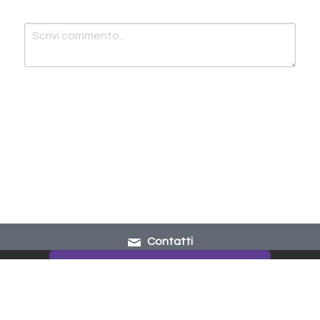
Invia
Cancella
Contatti
Questo sito è creato con Strikingly.
CREATE A SITE WITH
START NOW
Crea oggi il tuo sito web GRATUITAMENTE!