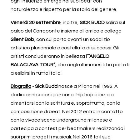
ogni influenza emerge nei suoi beat con 
naturalezza e rispetto per la storia del genere.
Venerdì 20 settembre
, inoltre, 
SICK BUDD
 salirà sul 
palco del Carroponte insieme all’amico e collega 
Silent Bob
, con cui porta avanti un sodalizio 
artistico pluriennale e costellato di successi. Gli 
artisti concluderanno in bellezza l’
“ANGELO 
BALACLAVA TOUR”
, che negli ultimi mesi li ha portati 
a esibirsi in tutta Italia.
Biografia
 - Sick Budd
 nasce a Milano nel 1992. A 
dodici anni scopre per caso l’hip hop e inizia a 
cimentarsi con la scrittura e, soprattutto, con la 
composizione di beat. Nel 2012 entra in contatto 
con la vivace scena underground milanese e 
partecipa a contest per beatmakers realizzando i 
suoi primi progetti musicali. Nel 2016 fa il suo 