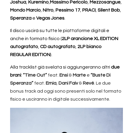
Joshua
, 
Kuremino
,
Massimo Pericolo
, 
Mezzosangue
, 
Mondo Marcio
, 
Nitro
, 
Pessimo 17
, 
PRACI
,
 Silent Bob
,
Speranza
 e 
Vegas Jones
.
Il disco uscirà su tutte le piattaforme digitali e 
anche in formato fisico (
2LP arancione XL EDITION 
autografato
,
 CD autografato
, 
2LP bianco 
REGULAR EDITION
). 
Alla tracklist già svelata si aggiungeranno altri 
due 
brani
: 
“Time Out”
 feat. 
Ensi 
&
 Marte 
e 
“Buste Di 
Speranza”
 feat. 
Ernia
, 
Dani Faiv
 & 
Revé
. Le due 
bonus track ad oggi sono presenti solo nel formato 
fisico e usciranno in digitale successivamente. 