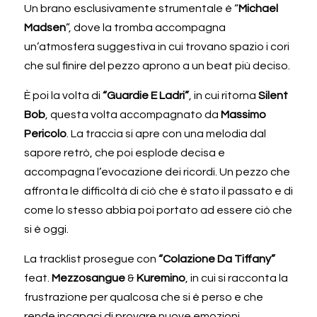
Un brano esclusivamente strumentale è “
Michael 
Madsen
”, dove la tromba accompagna 
un’atmosfera suggestiva in cui trovano spazio i cori 
che sul finire del pezzo aprono a un beat più deciso. 
È poi la volta di 
“Guardie E Ladri”
, in cui ritorna 
Silent 
Bob
, questa volta accompagnato da 
Massimo 
Pericolo
. La traccia si apre con una melodia dal 
sapore retrò, che poi esplode decisa e 
accompagna l’evocazione dei ricordi. Un pezzo che 
affronta le difficoltà di ciò che è stato il passato e di 
come lo stesso abbia poi portato ad essere ciò che 
si è oggi. 
La tracklist prosegue con 
“Colazione Da Tiffany” 
feat.
 Mezzosangue 
& 
Kuremino
, in cui si racconta la 
frustrazione per qualcosa che si è perso e che 
rende incapaci di provare nuove emozioni, 