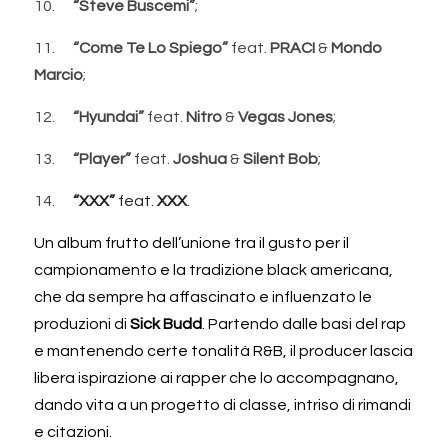
10.      
“Steve Buscemi”
;
11.      
“Come Te Lo Spiego”
 feat. 
PRACI
 & 
Mondo 
Marcio
;
12.      
“Hyundai” 
feat. 
Nitro 
& 
Vegas Jones
;
13.      
“Player”
 feat. 
Joshua
 & 
Silent Bob
;
14.     
 “XXX” 
feat. 
XXX
.
Un album frutto dell’unione tra il gusto per il 
campionamento e la tradizione black americana, 
che da sempre ha affascinato e influenzato le 
produzioni di 
Sick Budd
. Partendo dalle basi del rap 
e mantenendo certe tonalità R&B, il producer lascia 
libera ispirazione ai rapper che lo accompagnano, 
dando vita a un progetto di classe, intriso di rimandi 
e citazioni.