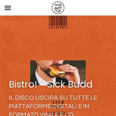
Home
Blog
Servizi
Contatti
Blog & Articoli
Bistro! - Sick Budd
POWERED BY
IL DISCO USCIRÀ SU TUTTE LE 
PIATTAFORME DIGITALI
E IN 
FORMATO VINILE E CD