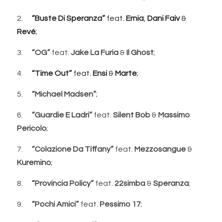
2.      
“Buste Di Speranza”
 feat. 
Ernia
, 
Dani Faiv
 & 
Revé
;
3.     
 “OG”
 feat. 
Jake La Furia
 & 
Il Ghost
;
4.     
“Time Out”
 feat. 
Ensi 
&
 Marte
;
5.     
 “Michael Madsen”
;
6.      
“Guardie E Ladri”
 feat. 
Silent Bob
 & 
Massimo 
Pericolo
;
7.      
“Colazione Da Tiffany”
 feat. 
Mezzosangue
 & 
Kuremino
;
8.      
“Provincia Policy”
 feat. 
22simba
 & 
Speranza
;
9.      
“Pochi Amici” 
feat. 
Pessimo 17
;