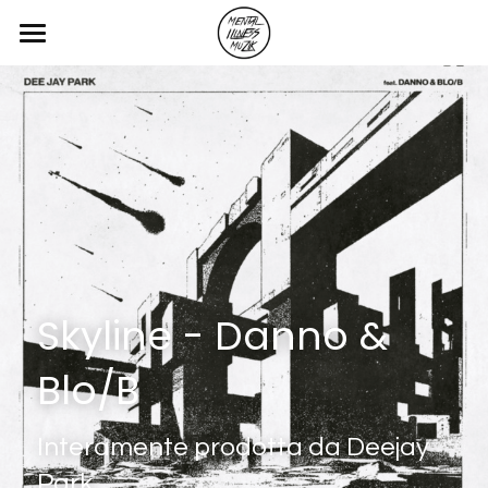
Home
Blog
Servizi
Contatti
Blog & Articoli
Skyline - Danno & 
Blo/B
POWERED BY
Interamente prodotta da Deejay 
Park