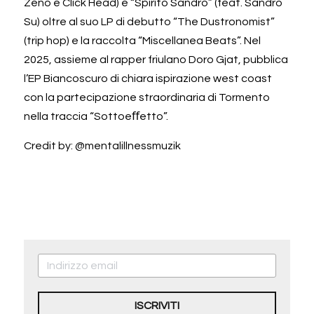
Zeno e Click Head) e “Spirito Sandro” (feat. Sandro 
Su) oltre al suo LP di debutto “The Dustronomist” 
(trip hop) e la raccolta “Miscellanea Beats”. Nel 
2025, assieme al rapper friulano Doro Gjat, pubblica 
l’EP Biancoscuro di chiara ispirazione west coast 
con la partecipazione straordinaria di Tormento 
nella traccia “Sottoeﬀetto”.
Credit by: @mentalillnessmuzik
ISCRIVITI