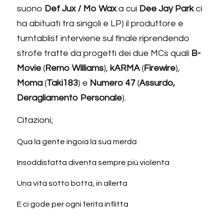
suono 
Def Jux / Mo Wax
 a cui 
Dee Jay Park
 ci 
ha abituati tra singoli e LP) il produttore e 
turntablist interviene sul finale riprendendo 
strofe tratte da progetti dei due MCs quali 
B-
Movie
 (
Remo Williams
), 
kARMA
 (
Firewire
), 
Moma
 (
Taki183
) e 
Numero 47
 (
Assurdo, 
Deragliamento Personale
).
Citazioni;
Qua la gente ingoia la sua merda
Insoddisfatta diventa sempre più violenta
Una vita sotto botta, in allerta
E ci gode per ogni ferita inflitta