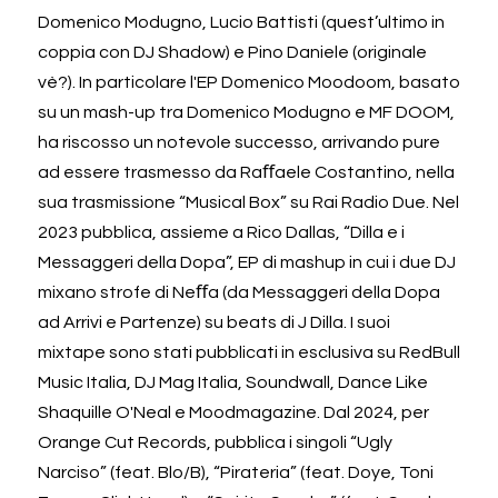
Domenico Modugno, Lucio Battisti (quest’ultimo in 
coppia con DJ Shadow) e Pino Daniele (originale 
vè?). In particolare l'EP Domenico Moodoom, basato 
su un mash-up tra Domenico Modugno e MF DOOM, 
ha riscosso un notevole successo, arrivando pure 
ad essere trasmesso da Raﬀaele Costantino, nella 
sua trasmissione “Musical Box” su Rai Radio Due. Nel 
2023 pubblica, assieme a Rico Dallas, “Dilla e i 
Messaggeri della Dopa”, EP di mashup in cui i due DJ 
mixano strofe di Neﬀa (da Messaggeri della Dopa 
ad Arrivi e Partenze) su beats di J Dilla. I suoi 
mixtape sono stati pubblicati in esclusiva su RedBull 
Music Italia, DJ Mag Italia, Soundwall, Dance Like 
Shaquille O'Neal e Moodmagazine. Dal 2024, per 
Orange Cut Records, pubblica i singoli “Ugly 
Narciso” (feat. Blo/B), “Pirateria” (feat. Doye, Toni 