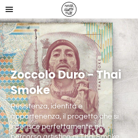
Home
Blog
Servizi
Contatti
Zoccolo Duro - Thai 
Blog & Articoli
Smoke
Resistenza, identità e 
POWERED BY
appartenenza, il progetto che si 
inserisce perfettamente nel 
percorso artistico di Thai Smoke