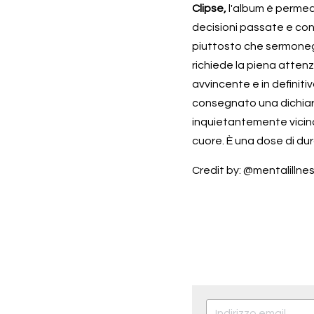
Clipse,
 l'album è permea
decisioni passate e cont
piuttosto che sermoneg
richiede la piena attenz
avvincente e in definitiva
consegnato una dichiar
inquietantemente vicino.
cuore. È una dose di dura
Credit by: @mentalillne