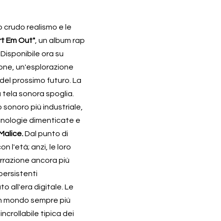
o crudo realismo e le 
rt Em Out"
, un album rap 
isponibile ora su 
ione, un'esplorazione 
el prossimo futuro. La 
tela sonora spoglia. 
 sonoro più industriale, 
nologie dimenticate e 
Malice.
 Dal punto di 
 l'età; anzi, le loro 
rrazione ancora più 
ersistenti 
 all'era digitale. Le 
un mondo sempre più 
ncrollabile tipica dei