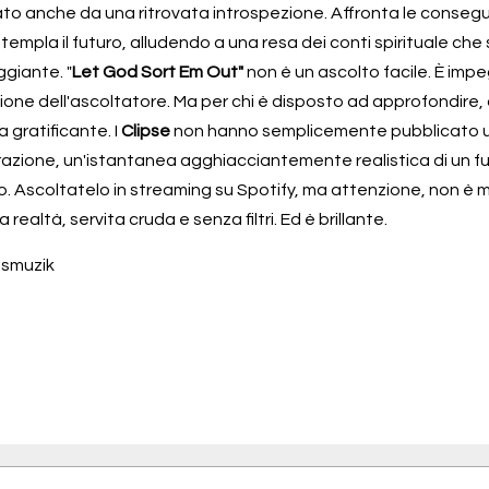
to anche da una ritrovata introspezione. Affronta le consegue
empla il futuro, alludendo a una resa dei conti spirituale che
giante. "
Let God Sort Em Out"
 non è un ascolto facile. È imp
ione dell'ascoltatore. Ma per chi è disposto ad approfondire, 
 gratificante. I 
Clipse 
non hanno semplicemente pubblicato un
azione, un'istantanea agghiacciantemente realistica di un f
 Ascoltatelo in streaming su Spotify, ma attenzione, non è mus
 realtà, servita cruda e senza filtri. Ed è brillante.
ssmuzik