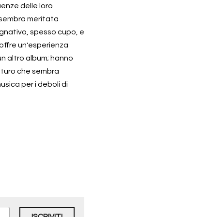
nze delle loro 
 sembra meritata 
egnativo, spesso cupo, e 
offre un'esperienza 
 altro album; hanno 
uturo che sembra 
ica per i deboli di 