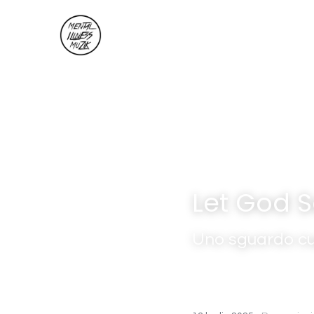
T
empo Di M
usica
Let God S
Uno sguardo cu