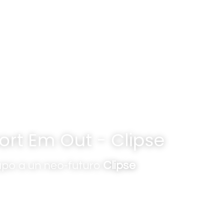
Home
ort Em Out - Clipse
po a un neo-futuro 
Clipse