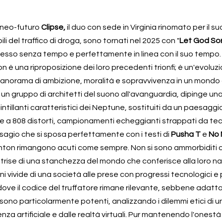
neo-futuro 
Clipse,
 il duo con sede in Virginia rinomato per il su
li del traffico di droga, sono tornati nel 2025 con "
Let God So
sso senza tempo e perfettamente in linea con il suo tempo. D
n è una riproposizione dei loro precedenti trionfi; è un'evoluz
anorama di ambizione, moralità e sopravvivenza in un mondo d
n gruppo di architetti del suono all'avanguardia, dipinge una 
scintillanti caratteristici dei Neptune, sostituiti da un paesaggio
e a 808 distorti, campionamenti echeggianti strappati da tec
sagio che si sposa perfettamente con i testi di 
Pusha T 
e 
No 
Thornton rimangono acuti come sempre. Non si sono ammorbiditi con
ntrise di una stanchezza del mondo che conferisce alla loro na
 vivide di una società alle prese con progressi tecnologici e p
dove il codice del truffatore rimane rilevante, sebbene adattato
sono particolarmente potenti, analizzando i dilemmi etici di 
nza artificiale e dalle realtà virtuali. Pur mantenendo l'onestà i