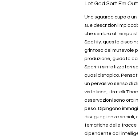
Let God Sort Em Out:
Uno sguardo cupo a un 
sue descrizioni implacabi
che sembra al tempo ste
Spotify, questo disco no
grintosa del mutevole p
produzione, guidata da u
Spariti i sintetizzatori 
quasi distopico. Pensat
un pervasivo senso di di
vista lirico, i fratelli 
osservazioni sono ora i
peso. Dipingono immagini
disuguaglianze sociali, 
tematiche delle tracce 
dipendente dall'intellige