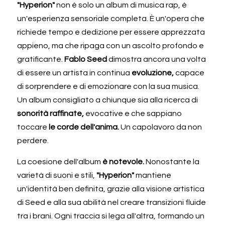
"Hyperion" 
non è solo un album di musica rap, è 
un'esperienza sensoriale completa. È un'opera che 
richiede tempo e dedizione per essere apprezzata 
appieno, ma che ripaga con un ascolto profondo e 
gratificante. 
Fablo Seed 
dimostra ancora una volta 
di essere un artista in continua 
evoluzione, 
capace 
di sorprendere e di emozionare con la sua musica. 
Un album consigliato a chiunque sia alla ricerca di 
sonorità raffinate, 
evocative e che sappiano 
toccare 
le corde dell'anima. 
Un capolavoro da non 
perdere.
La coesione dell'album 
è notevole. 
Nonostante la 
varietà di suoni e stili, 
"Hyperion" 
mantiene 
un'identità ben definita, grazie alla visione artistica 
di Seed
e alla sua abilità nel creare transizioni fluide 
tra i brani. Ogni traccia si lega all'altra, formando un 