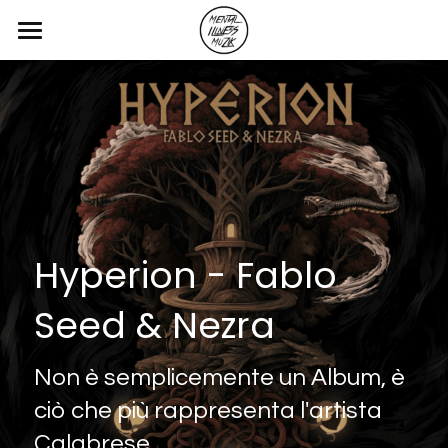
Home
Blog
Servizi
Contatti
Hyperion - Fablo 
Blog & Articoli
Seed & Nezra
POWERED BY
Non è semplicemente un Album, è 
ciò che più rappresenta l'artista 
Calabrese