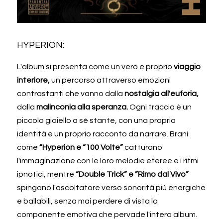
HYPERION:
L'album si presenta come un vero e proprio 
viaggio 
interiore, 
un percorso attraverso emozioni 
contrastanti che vanno dalla 
nostalgia all'euforia, 
dalla 
malinconia alla speranza. 
Ogni traccia è un 
piccolo gioiello a sé stante, con una propria 
identità e un proprio racconto da narrare. Brani 
come 
“Hyperion e “100 Volte” 
catturano 
l'immaginazione con le loro melodie eteree e i ritmi 
ipnotici, mentre 
“Double Trick” e ”Rimo dal Vivo” 
spingono l'ascoltatore verso sonorità più energiche 
e ballabili, senza mai perdere di vista la 
componente emotiva che pervade l'intero album. 