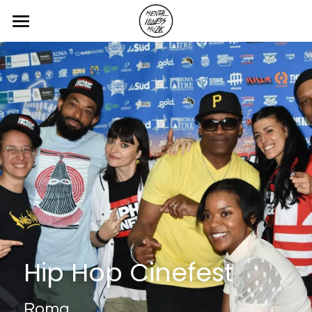
Home
Blog
Servizi
Contatti
Blog & Articoli
POWERED BY
Hip Hop Cinefest 
Roma