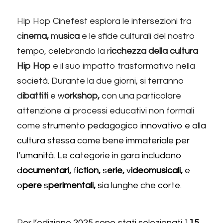
H
ip Hop Cinefest esplora le intersezioni tra 
c
inema,
 m
usica 
e le sfide culturali del nostro 
tempo, celebrando la r
icchezza della cultura 
Hip Hop 
e il suo impatto trasformativo nella 
società. Durante la due giorni, si terranno 
d
ibattiti 
e w
orkshop,
 con una particolare 
attenzione ai processi educativi non formali 
come s
trumento pedagogico innovativo e alla 
cultura stessa come bene immateriale per 
l’umanità. Le categorie in gara includono 
d
ocumentari,
 f
iction,
 s
erie,
 v
ideomusicali,
 e 
o
pere 
s
perimentali,
 sia lunghe che corte.
P
er l’edizione 2025 sono stati selezionati 1
15 