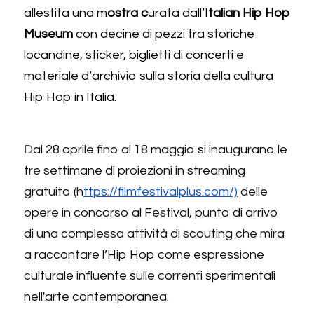
allestita una m
ostra c
urata dall’I
talian Hip Hop 
Museum 
con decine di pezzi tra storiche 
locandine, sticker, biglietti di concerti e 
materiale d’archivio sulla storia della cultura 
Hip Hop in Italia. 
D
al 28 aprile fino al 18 maggio si inaugurano le 
tre settimane di proiezioni in streaming 
gratuito (h
ttps://filmfestivalplus.com/)
 delle 
opere in concorso al Festival, punto di arrivo 
di una complessa attività di scouting che mira 
a raccontare l’Hip Hop come espressione 
culturale influente sulle correnti sperimentali 
nell'arte contemporanea.