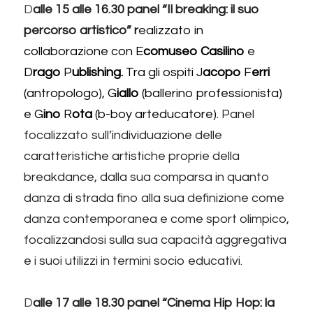
D
alle 15 alle 16.30 panel “Il breaking: il suo 
percorso artistico” r
ealizzato in 
collaborazione con E
comuseo Casilino 
e 
D
rago 
P
ublishing.
 Tra gli ospiti J
acopo 
F
erri 
(antropologo), G
iallo 
(ballerino professionista) 
e G
ino 
R
ota 
(b-boy arteducatore).
Panel 
focalizzato sull’individuazione delle 
caratteristiche artistiche proprie della 
breakdance, dalla sua comparsa in quanto 
danza di strada fino alla sua definizione come 
danza contemporanea e come sport olimpico, 
focalizzandosi sulla sua capacità aggregativa 
e i suoi utilizzi in termini socio educativi.
D
alle 17 alle 18.30 panel “Cinema Hip Hop: la 