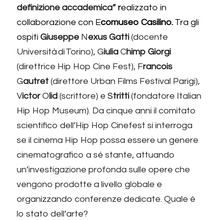
definizione accademica” r
ealizzato in 
collaborazione con E
comuseo Casilino.
 Tra gli 
ospiti 
Giuseppe 
N
exus Gatti 
(docente 
Università di Torino), G
iulia 
C
himp Giorgi 
(direttrice Hip Hop Cine Fest), F
rancois 
G
autret 
(direttore Urban Films Festival Parigi), 
V
ictor 
O
lid 
(scrittore) e
 S
tritti 
(fondatore Italian 
Hip Hop Museum). Da cinque anni il comitato 
scientifico dell’Hip Hop Cinefest si interroga 
se il cinema Hip Hop possa essere un genere 
cinematografico a sé stante, attuando 
un’investigazione profonda sulle opere che 
vengono prodotte a livello globale e 
organizzando conferenze dedicate. Quale è 
lo stato dell’arte?