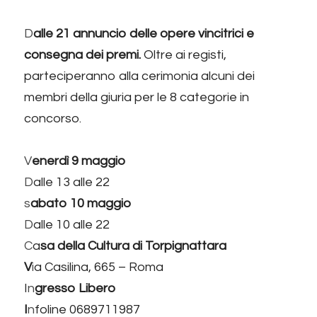
D
alle 21 annuncio delle opere vincitrici e 
consegna dei premi.
 Oltre ai registi, 
parteciperanno alla cerimonia alcuni dei 
membri della giuria per le 8 categorie in 
concorso. 
V
enerdì 9 maggio 
D
alle 13 alle 22
s
abato 10 maggio
D
alle 10 alle 22
C
a
sa della Cultura di Torpignattara
V
i
a Casilina, 665 – Roma
I
n
gresso Libero
I
n
foline 0689711987