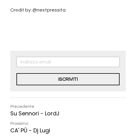
Cr
e
dit by: @nextpressita
ISCRIVITI
Precedente
Su Sennori - LordJ
Prossimo
CA' PÚ - Dj Lugi