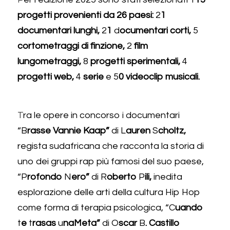
progetti provenienti da 26 paesi:
 2
1 
documentari lunghi,
 2
1 
d
ocumentari corti,
 5
cortometraggi di finzione,
 2
 film 
lungometraggi,
 8
 progetti sperimentali,
 4
progetti web,
 4
 serie 
e 5
0 videoclip musicali.
T
ra le opere in concorso i documentari 
“B
rasse Vannie Kaap”
 di L
auren 
S
choltz,
regista sudafricana che racconta la storia di 
uno dei gruppi rap più famosi del suo paese, 
“P
rofondo 
N
ero”
 di R
oberto 
P
ili,
 inedita 
esplorazione delle arti della cultura Hip Hop 
come forma di terapia psicologica, “C
uando 
t
e 
t
rasas 
u
naMeta”
 di O
scar 
B
. Castillo 