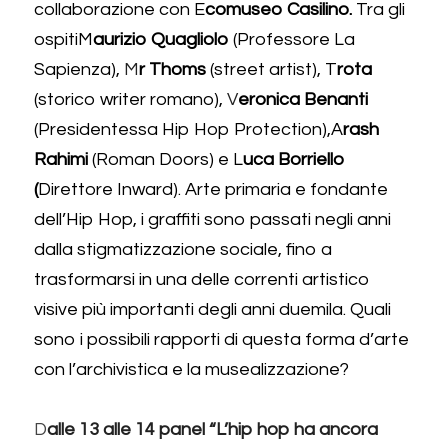
collaborazione con E
comuseo Casilino.
 Tra gli 
ospitiM
aurizio Quagliolo 
(Professore La 
Sapienza), 
M
r Thoms 
(street artist), T
rota 
(storico writer romano),
 V
eronica Benanti 
(Presidentessa Hip Hop Protection),A
rash 
Rahimi 
(Roman Doors) e L
uca Borriello 
(
Direttore Inward). Arte primaria e fondante 
dell’Hip Hop, i graffiti sono passati negli anni 
dalla stigmatizzazione sociale, fino a 
trasformarsi in una delle correnti artistico 
visive più importanti degli anni duemila. Quali 
sono i possibili rapporti di questa forma d’arte 
con l’archivistica e la musealizzazione?
D
alle 13 alle 14 panel “L’hip hop ha ancora 