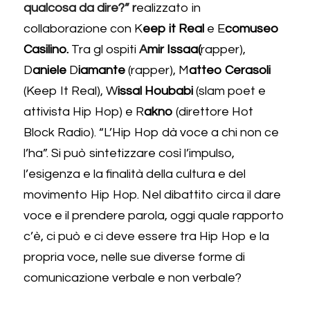
qualcosa da dire?” r
ealizzato in 
collaborazione con K
eep it Real 
e E
comuseo 
Casilino.
 Tra gl ospiti 
A
mir Issaa(
rapper), 
D
aniele 
D
iamante 
(rapper), M
atteo Cerasoli 
(Keep It Real), W
issal Houbabi 
(slam poet e 
attivista Hip Hop) e R
akno 
(direttore Hot 
Block Radio). “L’Hip Hop dà voce a chi non ce 
l’ha”. Si può sintetizzare così l’impulso, 
l’esigenza e la finalità della cultura e del 
movimento Hip Hop. Nel dibattito circa il dare 
voce e il prendere parola, oggi quale rapporto 
c’è, ci può e ci deve essere tra Hip Hop e la 
propria voce, nelle sue diverse forme di 
comunicazione verbale e non verbale? 