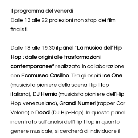
I
l programma del venerdì 
D
alle 13 alle 22 proiezioni non stop dei film 
finalisti. 
D
alle 18 alle 19.30 il p
anel 
“L
a musica dell’Hip 
Hop : dalle origini alle trasformazioni 
contemporanee”
 realizzato in collaborazione 
con E
comuseo Casilino.
 Tra gli ospiti I
ce One 
(musicista pioniere della scena Hip Hop 
italiana), D
J Hernia 
(musicista pioniere dell’Hip 
Hop venezuelano), G
randi Numeri 
(rapper Cor 
Veleno) e D
oodi 
(DJ Hip-Hop). 
In questo panel 
incentrato sull’analisi dell’Hip Hop in quanto 
genere musicale, si cercherà di individuare il 